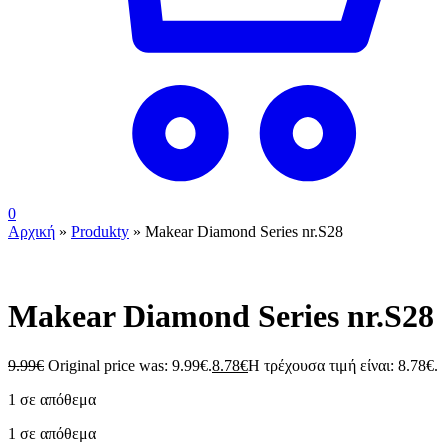
0
Αρχική
»
Produkty
»
Makear Diamond Series nr.S28
Makear Diamond Series nr.S28
9.99
€
Original price was: 9.99€.
8.78
€
Η τρέχουσα τιμή είναι: 8.78€.
1 σε απόθεμα
1 σε απόθεμα