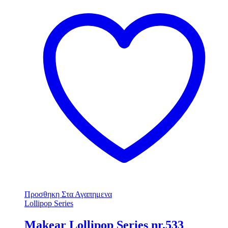
Προσθηκη Στα Αγαπημενα
Lollipop Series
Makear Lollipop Series nr.533