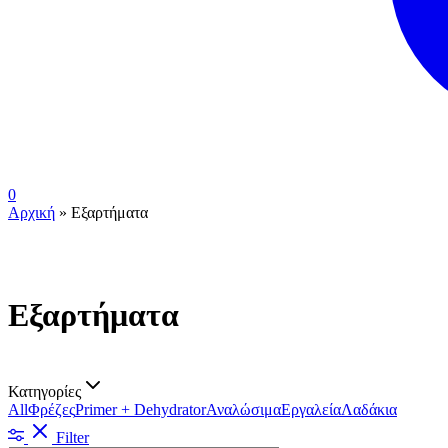
0
Αρχική
»
Εξαρτήματα
Εξαρτήματα
Κατηγορίες
All
Φρέζες
Primer + Dehydrator
Αναλώσιμα
Εργαλεία
Λαδάκια
Filter