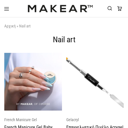
Makear-
Αρχική
»
Nail art
Greece.gr
Nail art
French Manicure Gel
Gelacryl
French Manicure Gel Baby
Επαγγελματικό Πινέλο Acrygel