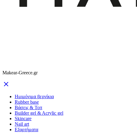
Makear-Greece.gr
Ημιμόνιμα βερνίκια
Rubber base
Βάσεις & Τοπ
Builder gel & Acrylic gel
Skincare
Nail art
Εξαρτήματα