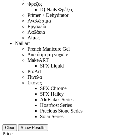
Φρέζες
IQ Nails Φρέζες
Primer + Dehydrator
Αναλώσιμα
Εργαλεία
Λαδάκια
Λίμες
Nail art
French Manicure Gel
Διακόσμηση νυχιών
MakeART
SFX Liquid
ProArt
Πινέλα
Σκόνες
SFX Chrome
SFX Hailey
AluFlakes Series
Hoarfrost Series
Precious Stone Series
Solar Series
Clear
Show Results
Price