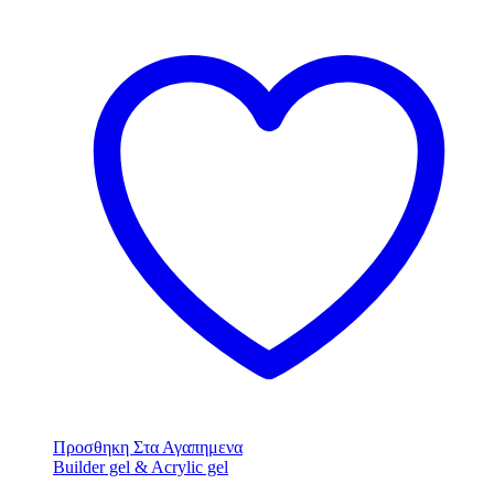
Προσθηκη Στα Αγαπημενα
Builder gel & Acrylic gel