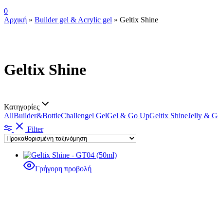
0
Αρχική
»
Builder gel & Acrylic gel
»
Geltix Shine
Geltix Shine
Κατηγορίες
All
Builder&Bottle
Challengel Gel
Gel & Go Up
Geltix Shine
Jelly & 
Filter
Γρήγορη προβολή