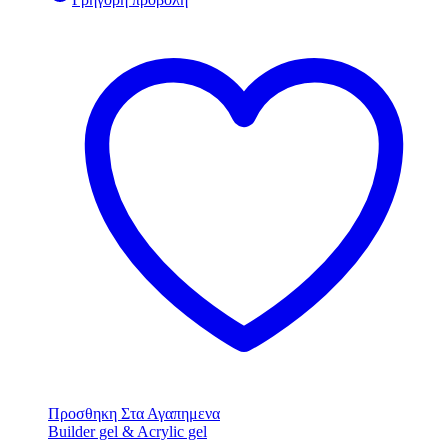
Προσθηκη Στα Αγαπημενα
Builder gel & Acrylic gel