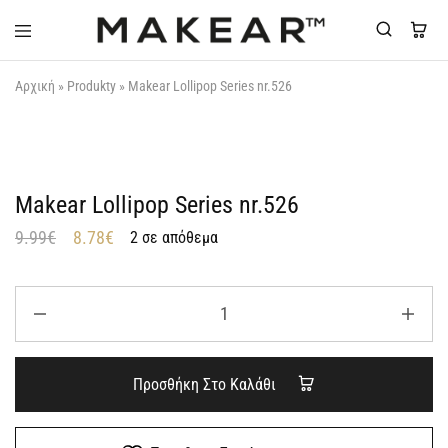
Makear-
Αρχική
»
Produkty
»
Makear Lollipop Series nr.526
Greece.gr
Makear Lollipop Series nr.526
9.99
€
8.78
€
2 σε απόθεμα
Προσθήκη Στο Καλάθι