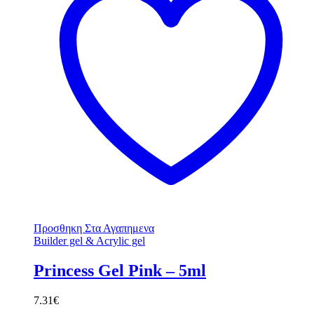
Προσθηκη Στα Αγαπημενα
Builder gel & Acrylic gel
Princess Gel Pink – 5ml
7.31
€