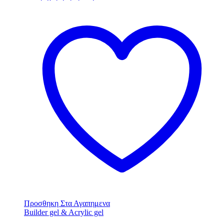
Προσθηκη Στα Αγαπημενα
Builder gel & Acrylic gel