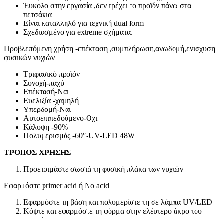
Έυκολο στην εργασία ,δεν τρέχει το προϊόν πάνω στα
πετσάκια
Είναι καταλληλό για τεχνική dual form
Σχεδιασμένο για extreme σχήματα.
Προβλεπόμενη χρήση -επέκταση ,συμπλήρωση,ανωδομή,ενισχυση
φυσικών νυχιών
Τριφασικό προϊόν
Συνοχή-παχύ
Επέκτασή-Ναι
Ευελιξία -χαμηλή
Υπερδομή-Ναι
Αυτοεπιπεδούμενο-Οχι
Κάλυψη -90%
Πολυμερισμός -60″-UV-LED 48W
ΤΡΟΠΟΣ ΧΡΗΣΗΣ
Προετοιμάστε σωστά τη φυσική πλάκα των νυχιών
Εφαρμόστε primer acid ή No acid
Εφαρμόστε τη βάση και πολυμερίστε τη σε λάμπα UV/LED
Κόψτε και εφαρμόστε τη φόρμα στην ελέυτερο άκρο του