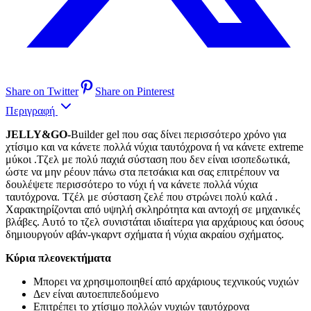
Share on Twitter
Share on Pinterest
Περιγραφή
JELLY&GO-
Builder gel που σας δίνει περισσότερο χρόνο για
χτίσιμο και να κάνετε πολλά νύχια ταυτόχρονα ή να κάνετε extreme
μύκοι .
Τζελ με πολύ παχιά σύσταση που δεν είναι ισοπεδωτικά,
ώστε να μην ρέουν πάνω στα πετσάκια και σας επιτρέπουν να
δουλέψετε περισσότερο το νύχι ή να κάνετε πολλά νύχια
ταυτόχρονα. Τζέλ με σύσταση ζελέ που στρώνει πολύ καλά .
Χαρακτηρίζονται από υψηλή σκληρότητα και αντοχή σε μηχανικές
βλάβες. Αυτό το τζελ συνιστάται ιδιαίτερα για αρχάριους και όσους
δημιουργούν αβάν-γκαρντ σχήματα ή νύχια ακραίου σχήματος.
Κύρια πλεονεκτήματα
Μπορει να χρησιμοποιηθεί από αρχάριους τεχνικούς νυχιών
Δεν είναι αυτοεπιπεδούμενο
Επιτρέπει το χτίσιμο πολλών νυχιών ταυτόχρονα