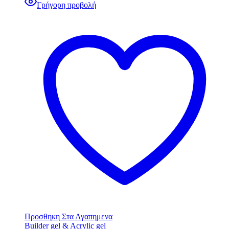
Γρήγορη προβολή
Προσθηκη Στα Αγαπημενα
Builder gel & Acrylic gel