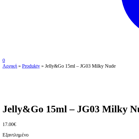
0
Αρχική
»
Produkty
»
Jelly&Go 15ml – JG03 Milky Nude
ουπς...ξεμείναμε!
Jelly&Go 15ml – JG03 Milky N
17.00
€
Εξαντλημένο