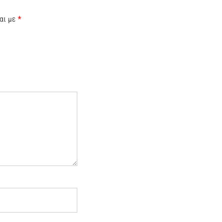
αι με
*