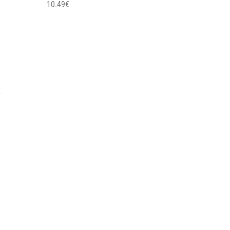
10.49
€
y