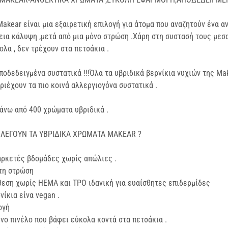
akear είναι μια εξαιρετική επιλογή για άτομα που αναζητούν ένα α
εια κάλυψη ,μετά από μια μόνο στρώση .Χάρη στη συστασή τους μεσ
λα , δεν τρέχουν στα πετσάκια .
ποδεδειγμένα συστατικά !!!Όλα τα υβριδικά βερνίκια νυχιών της Ma
εριέχουν τα πιο κοινά αλλεργιογόνα συστατικά .
πάνω από 400 χρώματα υβριδικά .
ΕΠΙΛΕΓΟΥΝ ΤΑ ΥΒΡΙΔΙΚΑ ΧΡΩΜΑΤΑ MAKEAR ?
αρκετές βδομάδες χωρίς απώλιες .
τη στρώση
θεση χωρίς
HEMA
και
TPO
ιδανική για ευαίσθητες επιδερμίδες
νίκια είνα vegan .
ογή
νο πινέλο που βάφει εύκολα κοντά στα πετσάκια .