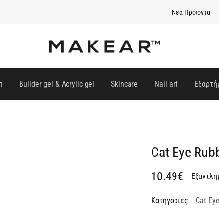
Νεα Προϊοντα
Makear-
Greece.gr
π
Builder gel & Acrylic gel
Skincare
Nail art
Εξαρτή
Cat Eye Rub
10.49
€
Εξαντλη
Κατηγορίες
Cat Ey