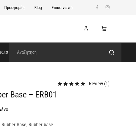
Προσφορές
Blog
Επικοινωνία
ματα
Review (
1
)
ber Base – ERB01
μένο
e Rubber Base
,
Rubber base