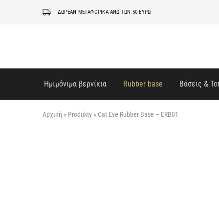
ΔΩΡΕΑΝ ΜΕΤΑΦΟΡΙΚΑ ΆΝΩ ΤΩΝ 50 ΕΥΡΏ
Ημιμόνιμα βερνίκια
Rubber base
Βάσεις & Το
Αρχική
»
Produkty
»
Cat Eye Rubber Base – ERB01
ΟΥΠΣ...ΞΕΜΕΊΝΑΜΕ!