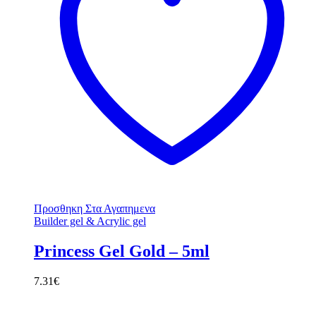
Προσθηκη Στα Αγαπημενα
Builder gel & Acrylic gel
Princess Gel Gold – 5ml
7.31
€