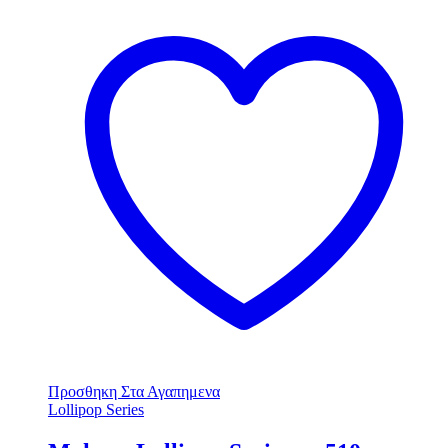
Προσθηκη Στα Αγαπημενα
Lollipop Series