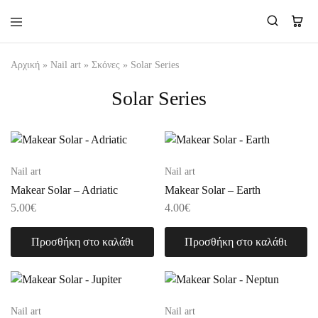
Makear-
Αρχική
»
Nail art
»
Σκόνες
»
Solar Series
Greece.gr
Solar Series
Nail art
Nail art
Makear Solar – Adriatic
Makear Solar – Earth
5.00
€
4.00
€
Προσθήκη στο καλάθι
Προσθήκη στο καλάθι
Nail art
Nail art