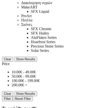
Διακόσμηση νυχιών
MakeART
SFX Liquid
ProArt
Πινέλα
Σκόνες
SFX Chrome
SFX Hailey
AluFlakes Series
Hoarfrost Series
Precious Stone Series
Solar Series
Clear
Show Results
Price
10.00
€
-
49.00
€
50.00
€
-
99.00
€
100.00
€
-
199.00
€
200.00
€
+
Clear
Show Results
Filter
Reset Filter