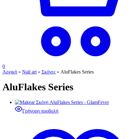
0
Αρχική
»
Nail art
»
Σκόνες
»
AluFlakes Series
AluFlakes Series
Γρήγορη προβολή