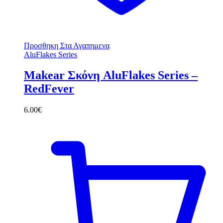
Προσθηκη Στα Αγαπημενα
AluFlakes Series
Makear Σκόνη AluFlakes Series –
RedFever
6.00
€