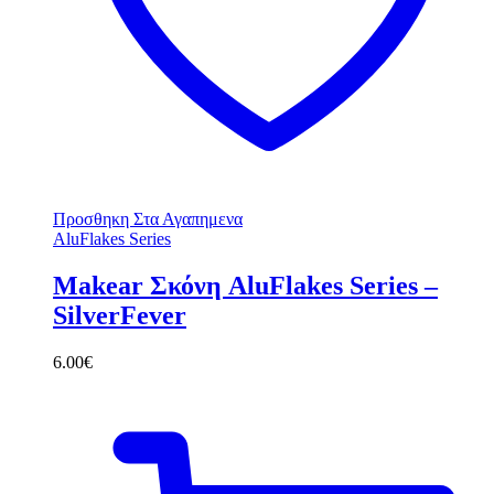
Προσθηκη Στα Αγαπημενα
AluFlakes Series
Makear Σκόνη AluFlakes Series –
SilverFever
6.00
€