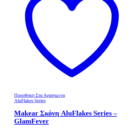
Προσθηκη Στα Αγαπημενα
AluFlakes Series
Makear Σκόνη AluFlakes Series –
GlamFever