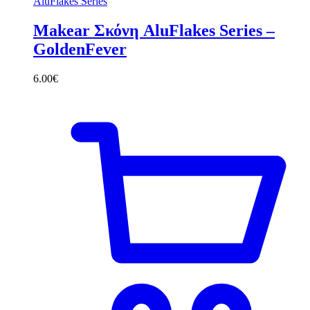
AluFlakes Series
Makear Σκόνη AluFlakes Series –
GoldenFever
6.00
€