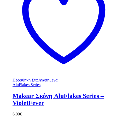
Προσθηκη Στα Αγαπημενα
AluFlakes Series
Makear Σκόνη AluFlakes Series –
VioletFever
6.00
€