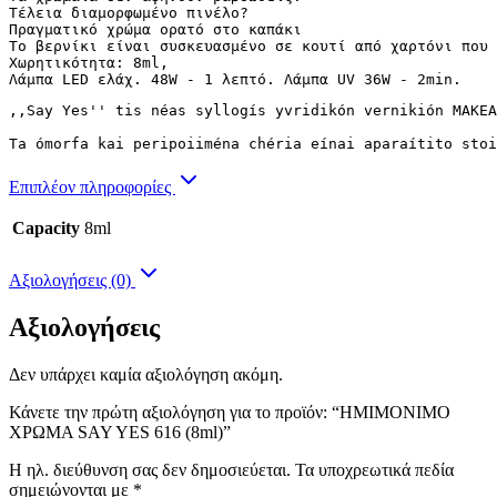
Τέλεια διαμορφωμένο πινέλο?

Πραγματικό χρώμα ορατό στο καπάκι

Το βερνίκι είναι συσκευασμένο σε κουτί από χαρτόνι που 
Χωρητικότητα: 8ml,

Λάμπα LED ελάχ. 48W - 1 λεπτό. Λάμπα UV 36W - 2min.
,,Say Yes'' tis néas syllogís yvridikón vernikión MAKEA
Ta ómorfa kai peripoiiména chéria eínai aparaítito stoi
Επιπλέον πληροφορίες
Capacity
8ml
Αξιολογήσεις (0)
Αξιολογήσεις
Δεν υπάρχει καμία αξιολόγηση ακόμη.
Κάνετε την πρώτη αξιολόγηση για το προϊόν: “ΗΜΙΜΟΝΙΜΟ
ΧΡΩΜΑ SAY YES 616 (8ml)”
Η ηλ. διεύθυνση σας δεν δημοσιεύεται.
Τα υποχρεωτικά πεδία
σημειώνονται με
*