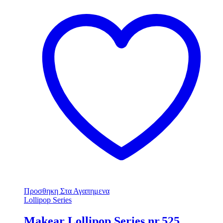
Προσθηκη Στα Αγαπημενα
Lollipop Series
Makear Lollipop Series nr.525