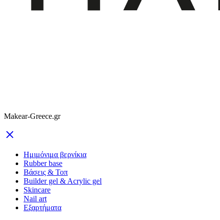
Makear-Greece.gr
Ημιμόνιμα βερνίκια
Rubber base
Βάσεις & Τοπ
Builder gel & Acrylic gel
Skincare
Nail art
Εξαρτήματα