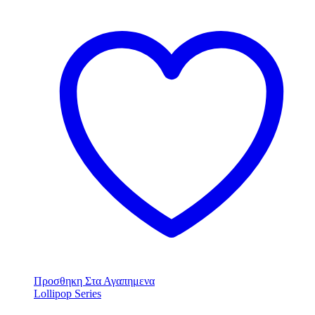
Προσθηκη Στα Αγαπημενα
Lollipop Series