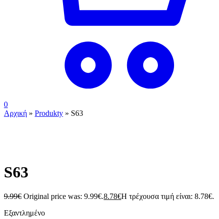
0
Αρχική
»
Produkty
»
S63
ουπς...ξεμείναμε!
S63
9.99
€
Original price was: 9.99€.
8.78
€
Η τρέχουσα τιμή είναι: 8.78€.
Εξαντλημένο