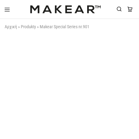
Makear-
Αρχική
»
Produkty
»
Makear Special Series nr.901
Greece.gr