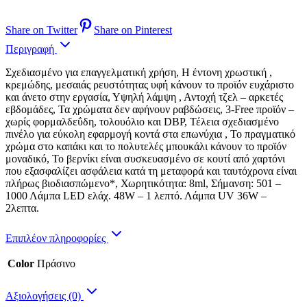
Share on Twitter
Share on Pinterest
Περιγραφή
Σχεδιασμένο για επαγγελματική χρήση, Η έντονη χρωστική ,
κρεμώδης, μεσαιάς ρευστότητας υφή κάνουν το προϊόν ευχάριστο
και άνετο στην εργασία, Υψηλή λάμψη , Αντοχή τζελ – αρκετές
εβδομάδες, Τα χρώματα δεν αφήνουν ραβδώσεις, 3-Free προϊόν –
χωρίς φορμαλδεΰδη, τολουόλιο και DBP, Τέλεια σχεδιασμένο
πινέλο για εύκολη εφαρμογή κοντά στα επωνύχια , Το πραγματικό
χρώμα στο καπάκι και το πολυτελές μπουκάλι κάνουν το προϊόν
μοναδικό, Το βερνίκι είναι συσκευασμένο σε κουτί από χαρτόνι
που εξασφαλίζει ασφάλεια κατά τη μεταφορά και ταυτόχρονα είναι
πλήρως βιοδιασπώμενο*, Χωρητικότητα: 8ml, Σήμανση: 501 –
1000 Λάμπα LED ελάχ. 48W – 1 λεπτό. Λάμπα UV 36W –
2λεπτα.
Επιπλέον πληροφορίες
Color
Πράσινο
Αξιολογήσεις (0)