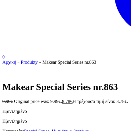
0
Αρχική
»
Produkty
»
Makear Special Series nr.863
ουπς...ξεμείναμε!
Makear Special Series nr.863
9.99
€
Original price was: 9.99€.
8.78
€
Η τρέχουσα τιμή είναι: 8.78€.
Εξαντλημένο
Εξαντλημένο