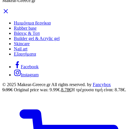
Makear-Greece.gr
Ημιμόνιμα βερνίκια
Rubber base
Βάσεις & Τοπ
Builder gel & Acrylic gel
Skincare
Nail art
Εξαρτήματα
Facebook
Instagram
© 2025 Makear-Greece.gr All rights reserved. by
Fancybox
9.99
€
Original price was: 9.99€.
8.78
€
Η τρέχουσα τιμή είναι: 8.78€.