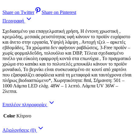
Share on Twitter
Share on Pinterest
Περιγραφή
Σχεδιασμένο για επαγγελματική χρήση, Η έντονη χρωστική ,
κρεμώδης, μεσαιάς ρευστότητας υφή κάνουν το προϊόν ευχάριστο
και άνετο στην εργασία, Υψηλή λάμψη , Αντοχή τζελ – αρκετές
εβδομάδες, Τα χρώματα δεν αφήνουν ραβδώσεις, 3-Free προϊόν –
χωρίς φορμαλδεΰδη, τολουόλιο και DBP, Τέλεια σχεδιασμένο
πινέλο για εύκολη εφαρμογή κοντά στα επωνύχια , Το πραγματικό
χρώμα στο καπάκι και το πολυτελές μπουκάλι κάνουν το προϊόν
μοναδικό, Το βερνίκι είναι συσκευασμένο σε κουτί από χαρτόνι
που εξασφαλίζει ασφάλεια κατά τη μεταφορά και ταυτόχρονα είναι
πλήρως βιοδιασπώμενο*, Χωρητικότητα: 8ml, Σήμανση: 501 –
1000 Λάμπα LED ελάχ. 48W – 1 λεπτό. Λάμπα UV 36W –
2λεπτα.
Επιπλέον πληροφορίες
Color
Κίτρινο
Αξιολογήσεις (0)