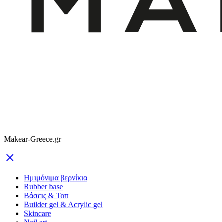
Makear-Greece.gr
Ημιμόνιμα βερνίκια
Rubber base
Βάσεις & Τοπ
Builder gel & Acrylic gel
Skincare