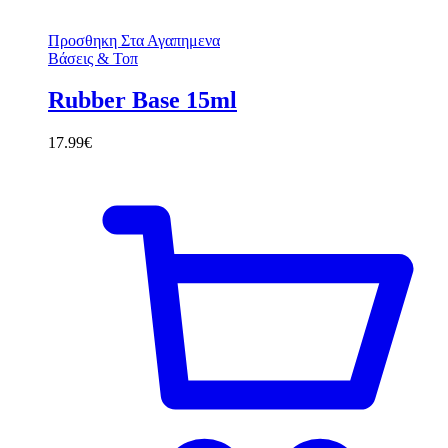
Προσθηκη Στα Αγαπημενα
Βάσεις & Τοπ
Rubber Base 15ml
17.99
€