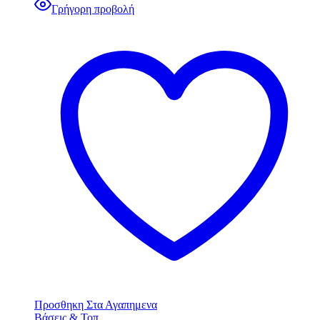
Γρήγορη προβολή
Προσθηκη Στα Αγαπημενα
Βάσεις & Τοπ