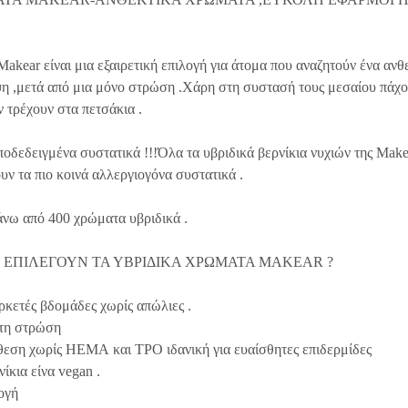
akear είναι μια εξαιρετική επιλογή για άτομα που αναζητούν ένα ανθ
ψη ,μετά από μια μόνο στρώση .Χάρη στη συστασή τους μεσαίου πάχου
 τρέχουν στα πετσάκια .
ποδεδειγμένα συστατικά !!!Όλα τα υβριδικά βερνίκια νυχιών της Make
ουν τα πιο κοινά αλλεργιογόνα συστατικά .
άνω από 400 χρώματα υβριδικά .
ΕΣ ΕΠΙΛΕΓΟΥΝ ΤΑ ΥΒΡΙΔΙΚΑ ΧΡΩΜΑΤΑ MAKEAR ?
ρκετές βδομάδες χωρίς απώλιες .
τη στρώση
θεση χωρίς
HEMA
και
TPO
ιδανική για ευαίσθητες επιδερμίδες
ίκια είνα vegan .
ογή