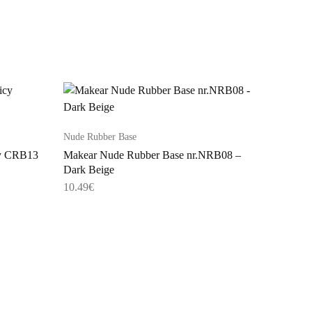
Nude Rubber Base
cy CRB13
Makear Nude Rubber Base nr.NRB08 –
Dark Beige
10.49
€