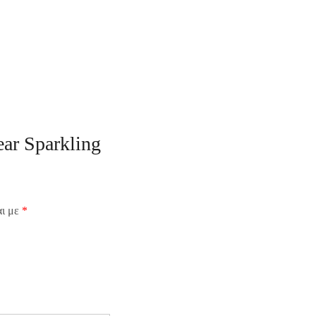
ar Sparkling
αι με
*