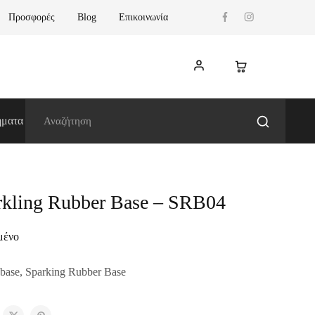
Προσφορές
Blog
Επικοινωνία
ήματα
rkling Rubber Base – SRB04
μένο
base
,
Sparking Rubber Base