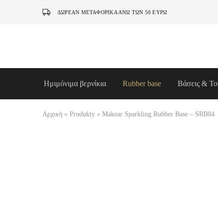
ΔΩΡΕΑΝ ΜΕΤΑΦΟΡΙΚΑ ΆΝΩ ΤΩΝ 50 ΕΥΡΏ
Ημιμόνιμα βερνίκια
Rubber base
Βάσεις & Το
Αρχική
»
Produkty
»
Makear Sparkling Rubber Base – SRB04
ΟΥΠΣ...ΞΕΜΕΊΝΑΜΕ!