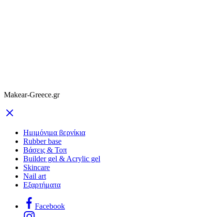
Makear-Greece.gr
Ημιμόνιμα βερνίκια
Rubber base
Βάσεις & Τοπ
Builder gel & Acrylic gel
Skincare
Nail art
Εξαρτήματα
Facebook