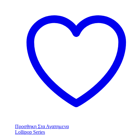
Προσθηκη Στα Αγαπημενα
Lollipop Series