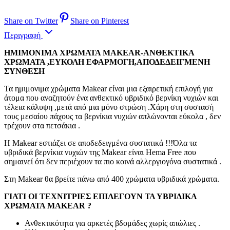
Share on Twitter
Share on Pinterest
Περιγραφή
ΗΜΙΜΟΝΙΜΑ ΧΡΩΜΑΤΑ MAKEAR-ΑΝΘΕΚΤΙΚΑ
ΧΡΩΜΑΤΑ ,ΕΥΚΟΛΗ ΕΦΑΡΜΟΓΗ,ΑΠΟΔΕΔΕΙΓΜΕΝΗ
ΣΥΝΘΕΣΗ
Τα ημιμονιμα χρώματα Makear είναι μια εξαιρετική επιλογή για
άτομα που αναζητούν ένα ανθεκτικό υβριδικό βερνίκη νυχιών και
τέλεια κάλυψη ,μετά από μια μόνο στρώση .Χάρη στη συστασή
τους μεσαίου πάχους τα βερνίκια νυχιών απλώνονται εύκολα , δεν
τρέχουν στα πετσάκια .
Η Makear εστιάζει σε αποδεδειγμένα συστατικά !!!Όλα τα
υβριδικά βερνίκια νυχιών της Makear είναι Hema Free που
σημαινεί ότι δεν περιέχουν τα πιο κοινά αλλεργιογόνα συστατικά .
Στη Makear θα βρείτε πάνω από 400 χρώματα υβριδικά χρώματα.
ΓΙΑΤΙ ΟΙ ΤΕΧΝΙΤΡΙΕΣ ΕΠΙΛΕΓΟΥΝ ΤΑ ΥΒΡΙΔΙΚΑ
ΧΡΩΜΑΤΑ MAKEAR ?
Ανθεκτικότητα για αρκετές βδομάδες χωρίς απώλιες .