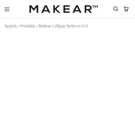
Makear-
Αρχική
»
Produkty
»
Makear Lollipop Series nr.614
Greece.gr