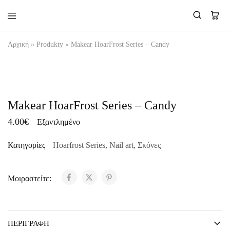
Makear-
Αρχική
»
Produkty
»
Makear HoarFrost Series – Candy
Greece.gr
ΟΥΠΣ...ΞΕΜΕΊΝΑΜΕ!
Makear HoarFrost Series – Candy
4.00
€
Εξαντλημένο
Κατηγορίες
Hoarfrost Series
,
Nail art
,
Σκόνες
Μοιραστείτε:
ΠΕΡΙΓΡΑΦΉ