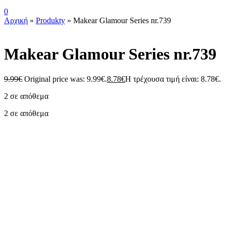
0
Αρχική
»
Produkty
»
Makear Glamour Series nr.739
Makear Glamour Series nr.739
9.99
€
Original price was: 9.99€.
8.78
€
Η τρέχουσα τιμή είναι: 8.78€.
2 σε απόθεμα
2 σε απόθεμα