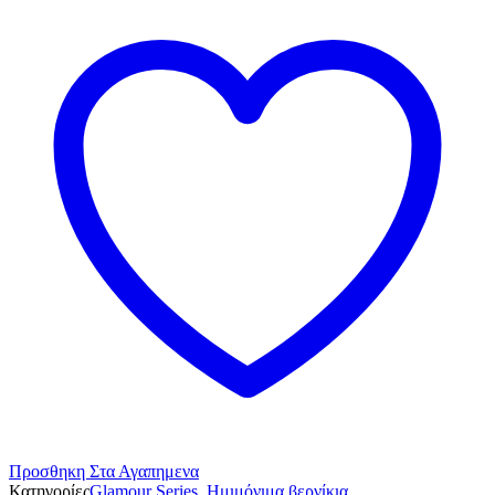
Προσθηκη Στα Αγαπημενα
Κατηγορίες
Glamour Series
,
Ημιμόνιμα βερνίκια