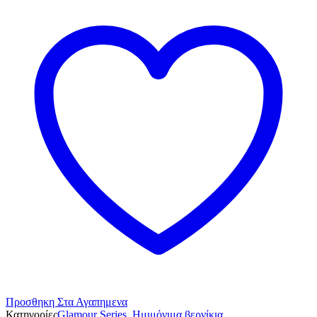
Προσθηκη Στα Αγαπημενα
Κατηγορίες
Glamour Series
,
Ημιμόνιμα βερνίκια