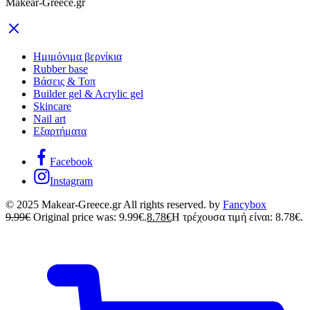
Makear-Greece.gr
Ημιμόνιμα βερνίκια
Rubber base
Βάσεις & Τοπ
Builder gel & Acrylic gel
Skincare
Nail art
Εξαρτήματα
Facebook
Instagram
© 2025 Makear-Greece.gr All rights reserved. by
Fancybox
9.99
€
Original price was: 9.99€.
8.78
€
Η τρέχουσα τιμή είναι: 8.78€.