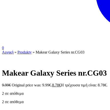
0
Αρχική
»
Produkty
»
Makear Galaxy Series nr.CG03
Makear Galaxy Series nr.CG03
9.99
€
Original price was: 9.99€.
8.78
€
Η τρέχουσα τιμή είναι: 8.78€.
2 σε απόθεμα
2 σε απόθεμα