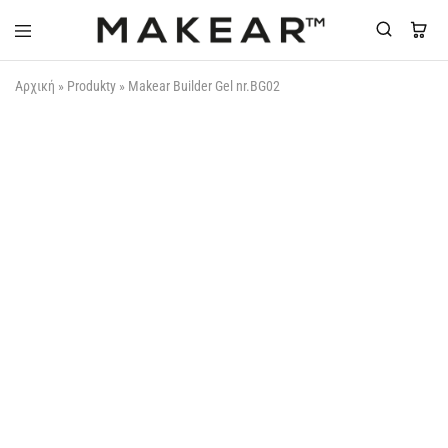
Makear-
Αρχική
»
Produkty
»
Makear Builder Gel nr.BG02
Greece.gr
ΟΥΠΣ...ΞΕΜΕΊΝΑΜΕ!