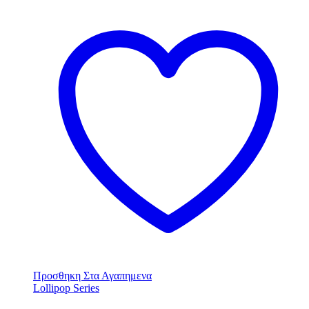
Προσθηκη Στα Αγαπημενα
Lollipop Series