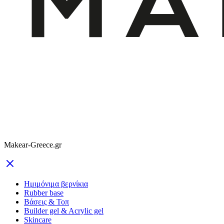
Makear-Greece.gr
Ημιμόνιμα βερνίκια
Rubber base
Βάσεις & Τοπ
Builder gel & Acrylic gel
Skincare