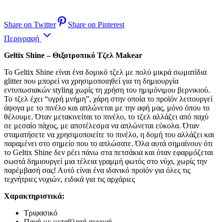
Share on Twitter
Share on Pinterest
Περιγραφή
Geltix Shine – Θιξοτροπικό Τζελ Makear
Το Geltix Shine είναι ένα δομικό τζελ με πολύ μικρά σωματίδια
glitter που μπορεί να χρησιμοποιηθεί για τη δημιουργία
εντυπωσιακών styling χωρίς τη χρήση του ημιμόνιμου βερνικιού.
Το τζελ έχει “υγρή μνήμη”, χάρη στην οποία το προϊόν λειτουργεί
άψογα με το πινέλο και απλώνεται με την αφή μας, μόνο όπου το
θέλουμε. Όταν μετακινείται το πινέλο, το τζελ αλλάζει από παχύ
σε μεσαίο πάχος, με αποτέλεσμα να απλώνεται εύκολα. Όταν
σταματήσετε να χρησιμοποιείτε το πινέλο, η δομή του αλλάζει και
παραμένει στο σημείο που το απλώσατε. Όλα αυτά σημαίνουν ότι
το Geltix Shine δεν ρέει πάνω στα πετσάκια και όταν εφαρμόζεται
σωστά δημιουργεί μια τέλεια γραμμή φωτός στο νύχι, χωρίς την
παρέμβασή σας! Αυτό είναι ένα ιδανικό προϊόν για όλες τις
τεχνήτριες νυχιών, ειδικά για τις αρχάριες
Χαρακτηριστικά:
Τριφασικό
Παχή με μεταβλητή συνοχή