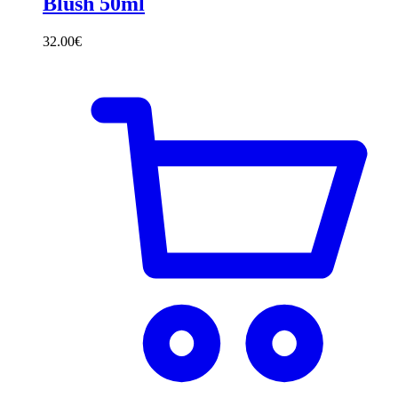
Blush 50ml
32.00
€