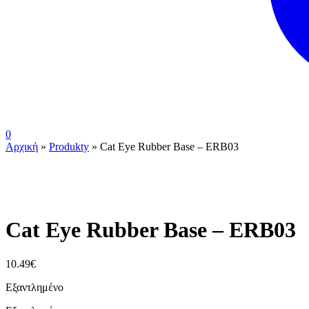
0
Αρχική
»
Produkty
»
Cat Eye Rubber Base – ERB03
ουπς...ξεμείναμε!
Cat Eye Rubber Base – ERB03
10.49
€
Εξαντλημένο