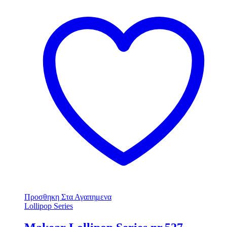
Προσθηκη Στα Αγαπημενα
Lollipop Series