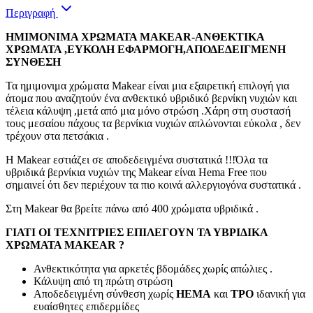
Περιγραφή
ΗΜΙΜΟΝΙΜΑ ΧΡΩΜΑΤΑ MAKEAR-ΑΝΘΕΚΤΙΚΑ
ΧΡΩΜΑΤΑ ,ΕΥΚΟΛΗ ΕΦΑΡΜΟΓΗ,ΑΠΟΔΕΔΕΙΓΜΕΝΗ
ΣΥΝΘΕΣΗ
Τα ημιμονιμα χρώματα Makear είναι μια εξαιρετική επιλογή για
άτομα που αναζητούν ένα ανθεκτικό υβριδικό βερνίκη νυχιών και
τέλεια κάλυψη ,μετά από μια μόνο στρώση .Χάρη στη συστασή
τους μεσαίου πάχους τα βερνίκια νυχιών απλώνονται εύκολα , δεν
τρέχουν στα πετσάκια .
Η Makear εστιάζει σε αποδεδειγμένα συστατικά !!!Όλα τα
υβριδικά βερνίκια νυχιών της Makear είναι Hema Free που
σημαινεί ότι δεν περιέχουν τα πιο κοινά αλλεργιογόνα συστατικά .
Στη Makear θα βρείτε πάνω από 400 χρώματα υβριδικά .
ΓΙΑΤΙ ΟΙ ΤΕΧΝΙΤΡΙΕΣ ΕΠΙΛΕΓΟΥΝ ΤΑ ΥΒΡΙΔΙΚΑ
ΧΡΩΜΑΤΑ MAKEAR ?
Ανθεκτικότητα για αρκετές βδομάδες χωρίς απώλιες .
Κάλυψη από τη πρώτη στρώση
Αποδεδειγμένη σύνθεση χωρίς
HEMA
και
TPO
ιδανική για
ευαίσθητες επιδερμίδες