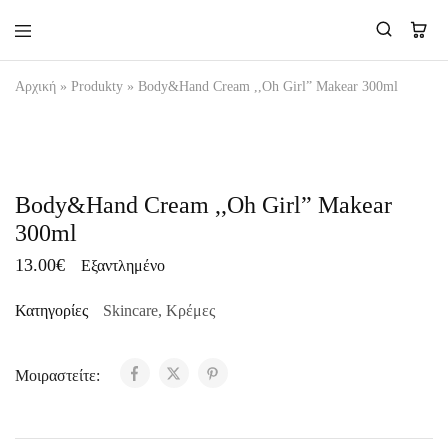
Makear-
Αρχική
»
Produkty
»
Body&Hand Cream ,,Oh Girl” Makear 300ml
Greece.gr
ΟΥΠΣ...ΞΕΜΕΊΝΑΜΕ!
Body&Hand Cream ,,Oh Girl” Makear
300ml
13.00
€
Εξαντλημένο
Κατηγορίες
Skincare
,
Κρέμες
Μοιραστείτε: