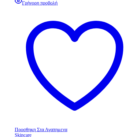
Γρήγορη προβολή
Προσθηκη Στα Αγαπημενα
Skincare