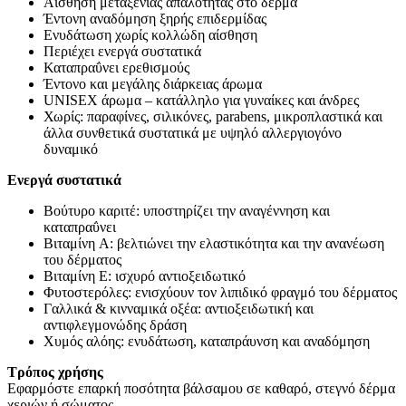
Αίσθηση μεταξένιας απαλότητας στο δέρμα
Έντονη αναδόμηση ξηρής επιδερμίδας
Ενυδάτωση χωρίς κολλώδη αίσθηση
Περιέχει ενεργά συστατικά
Καταπραΰνει ερεθισμούς
Έντονο και μεγάλης διάρκειας άρωμα
UNISEX άρωμα – κατάλληλο για γυναίκες και άνδρες
Χωρίς: παραφίνες, σιλικόνες, parabens, μικροπλαστικά και
άλλα συνθετικά συστατικά με υψηλό αλλεργιογόνο
δυναμικό
Ενεργά συστατικά
Βούτυρο καριτέ: υποστηρίζει την αναγέννηση και
καταπραΰνει
Βιταμίνη A: βελτιώνει την ελαστικότητα και την ανανέωση
του δέρματος
Βιταμίνη E: ισχυρό αντιοξειδωτικό
Φυτοστερόλες: ενισχύουν τον λιπιδικό φραγμό του δέρματος
Γαλλικά & κινναμικά οξέα: αντιοξειδωτική και
αντιφλεγμονώδης δράση
Χυμός αλόης: ενυδάτωση, καταπράυνση και αναδόμηση
Τρόπος χρήσης
Εφαρμόστε επαρκή ποσότητα βάλσαμου σε καθαρό, στεγνό δέρμα
χεριών ή σώματος.