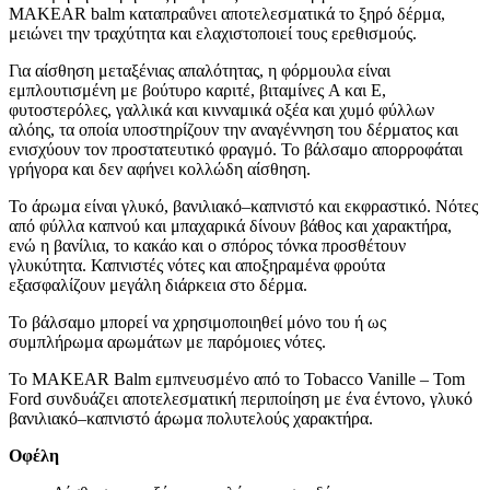
MAKEAR balm καταπραΰνει αποτελεσματικά το ξηρό δέρμα,
μειώνει την τραχύτητα και ελαχιστοποιεί τους ερεθισμούς.
Για αίσθηση μεταξένιας απαλότητας, η φόρμουλα είναι
εμπλουτισμένη με βούτυρο καριτέ, βιταμίνες A και E,
φυτοστερόλες, γαλλικά και κινναμικά οξέα και χυμό φύλλων
αλόης, τα οποία υποστηρίζουν την αναγέννηση του δέρματος και
ενισχύουν τον προστατευτικό φραγμό. Το βάλσαμο απορροφάται
γρήγορα και δεν αφήνει κολλώδη αίσθηση.
Το άρωμα είναι γλυκό, βανιλιακό–καπνιστό και εκφραστικό. Νότες
από φύλλα καπνού και μπαχαρικά δίνουν βάθος και χαρακτήρα,
ενώ η βανίλια, το κακάο και ο σπόρος τόνκα προσθέτουν
γλυκύτητα. Καπνιστές νότες και αποξηραμένα φρούτα
εξασφαλίζουν μεγάλη διάρκεια στο δέρμα.
Το βάλσαμο μπορεί να χρησιμοποιηθεί μόνο του ή ως
συμπλήρωμα αρωμάτων με παρόμοιες νότες.
Το MAKEAR Balm εμπνευσμένο από το Tobacco Vanille – Tom
Ford συνδυάζει αποτελεσματική περιποίηση με ένα έντονο, γλυκό
βανιλιακό–καπνιστό άρωμα πολυτελούς χαρακτήρα.
Οφέλη