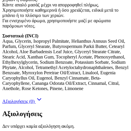
Κάντε απαλό μασάζ μέχρι να απορροφηθεί πλήρως.
Χρησιμοποιήστε καθημερινά ή όσο χρειάζεται, ειδικά μετά το
μπάνιο ή το πλύσιμο των χεριών.
Για ενισχυμένο άρωμα, χρησιμοποιήστε μαζί με αρώματα
παρόμοιων νότες.
Συστατικά (INCI)
Aqua, Glycerin, Isopropyl Palmitate, Helianthus Annuus Seed Oil,
Parfum, Glyceryl Stearate, Butyrospermum Parkii Butter, Cetearyl
Alcohol, Aloe Barbadensis Leaf Juice, Glyceryl Stearate Citrate,
Stearic Acid, Xanthan Gum, Tocopheryl Acetate, Phenoxyethanol,
Ethylhexylglycerin, Sodium Benzoate, Potassium Sorbate, Sodium
Phytate, Alcohol, Tetramethyl Acetyloctahydronaphthalenes, Benzyl
Benzoate, Myroxylon Pereirae Oil/Extract, Linalool, Eugenia
Caryophyllus Oil, Eugenol, Benzyl Cinnamate, Beta-
Caryophyllene, Cananga Odorata Oil/Extract, Cinnamal, Citral,
Anethole, Rose Ketones, Pinene, Limonene
Αξιολογήσεις (0)
Αξιολογήσεις
Δεν υπάρχει καμία αξιολόγηση ακόμη.