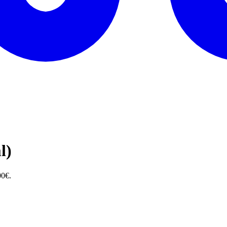
l)
00€.