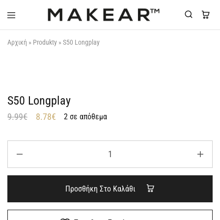
Makear-
Αρχική
»
Produkty
»
S50 Longplay
Greece.gr
S50 Longplay
9.99
€
8.78
€
2 σε απόθεμα
Προσθήκη Στο Καλάθι