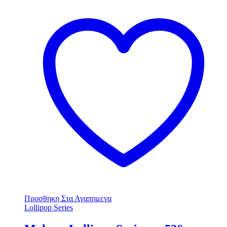
Προσθηκη Στα Αγαπημενα
Lollipop Series