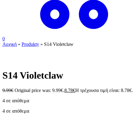
0
Αρχική
»
Produkty
»
S14 Violetclaw
S14 Violetclaw
9.99
€
Original price was: 9.99€.
8.78
€
Η τρέχουσα τιμή είναι: 8.78€.
4 σε απόθεμα
4 σε απόθεμα