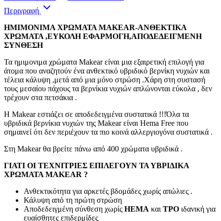
Περιγραφή
ΗΜΙΜΟΝΙΜΑ ΧΡΩΜΑΤΑ MAKEAR-ΑΝΘΕΚΤΙΚΑ
ΧΡΩΜΑΤΑ ,ΕΥΚΟΛΗ ΕΦΑΡΜΟΓΗ,ΑΠΟΔΕΔΕΙΓΜΕΝΗ
ΣΥΝΘΕΣΗ
Τα ημιμονιμα χρώματα Makear είναι μια εξαιρετική επιλογή για
άτομα που αναζητούν ένα ανθεκτικό υβριδικό βερνίκη νυχιών και
τέλεια κάλυψη ,μετά από μια μόνο στρώση .Χάρη στη συστασή
τους μεσαίου πάχους τα βερνίκια νυχιών απλώνονται εύκολα , δεν
τρέχουν στα πετσάκια .
Η Makear εστιάζει σε αποδεδειγμένα συστατικά !!!Όλα τα
υβριδικά βερνίκια νυχιών της Makear είναι Hema Free που
σημαινεί ότι δεν περιέχουν τα πιο κοινά αλλεργιογόνα συστατικά .
Στη Makear θα βρείτε πάνω από 400 χρώματα υβριδικά .
ΓΙΑΤΙ ΟΙ ΤΕΧΝΙΤΡΙΕΣ ΕΠΙΛΕΓΟΥΝ ΤΑ ΥΒΡΙΔΙΚΑ
ΧΡΩΜΑΤΑ MAKEAR ?
Ανθεκτικότητα για αρκετές βδομάδες χωρίς απώλιες .
Κάλυψη από τη πρώτη στρώση
Αποδεδειγμένη σύνθεση χωρίς
HEMA
και
TPO
ιδανική για
ευαίσθητες επιδερμίδες