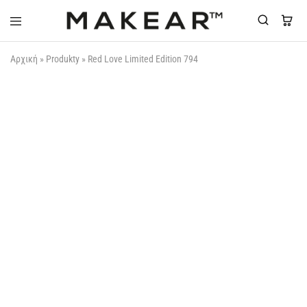
Makear-
Αρχική
»
Produkty
»
Red Love Limited Edition 794
Greece.gr