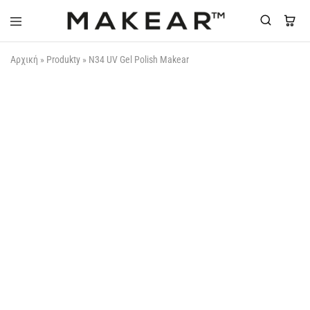
Makear-
Αρχική
»
Produkty
»
N34 UV Gel Polish Makear
Greece.gr
ΟΥΠΣ...ΞΕΜΕΊΝΑΜΕ!