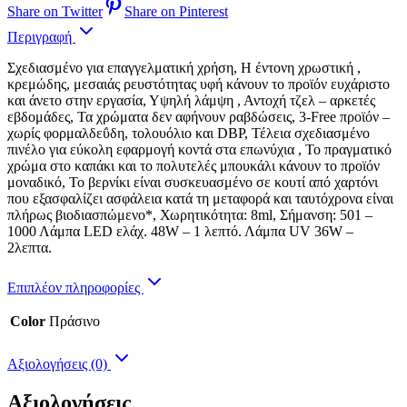
Share on Twitter
Share on Pinterest
Περιγραφή
Σχεδιασμένο για επαγγελματική χρήση, Η έντονη χρωστική ,
κρεμώδης, μεσαιάς ρευστότητας υφή κάνουν το προϊόν ευχάριστο
και άνετο στην εργασία, Υψηλή λάμψη , Αντοχή τζελ – αρκετές
εβδομάδες, Τα χρώματα δεν αφήνουν ραβδώσεις, 3-Free προϊόν –
χωρίς φορμαλδεΰδη, τολουόλιο και DBP, Τέλεια σχεδιασμένο
πινέλο για εύκολη εφαρμογή κοντά στα επωνύχια , Το πραγματικό
χρώμα στο καπάκι και το πολυτελές μπουκάλι κάνουν το προϊόν
μοναδικό, Το βερνίκι είναι συσκευασμένο σε κουτί από χαρτόνι
που εξασφαλίζει ασφάλεια κατά τη μεταφορά και ταυτόχρονα είναι
πλήρως βιοδιασπώμενο*, Χωρητικότητα: 8ml, Σήμανση: 501 –
1000 Λάμπα LED ελάχ. 48W – 1 λεπτό. Λάμπα UV 36W –
2λεπτα.
Επιπλέον πληροφορίες
Color
Πράσινο
Αξιολογήσεις (0)
Αξιολογήσεις