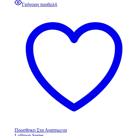
Γρήγορη προβολή
Προσθηκη Στα Αγαπημενα
Lollipop Series