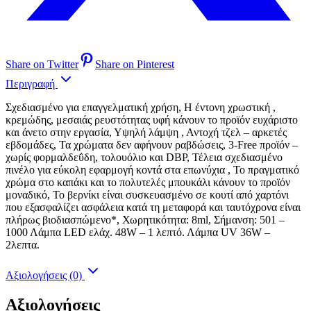
Share on Twitter
Share on Pinterest
Περιγραφή
Σχεδιασμένο για επαγγελματική χρήση, Η έντονη χρωστική ,
κρεμώδης, μεσαιάς ρευστότητας υφή κάνουν το προϊόν ευχάριστο
και άνετο στην εργασία, Υψηλή λάμψη , Αντοχή τζελ – αρκετές
εβδομάδες, Τα χρώματα δεν αφήνουν ραβδώσεις, 3-Free προϊόν –
χωρίς φορμαλδεΰδη, τολουόλιο και DBP, Τέλεια σχεδιασμένο
πινέλο για εύκολη εφαρμογή κοντά στα επωνύχια , Το πραγματικό
χρώμα στο καπάκι και το πολυτελές μπουκάλι κάνουν το προϊόν
μοναδικό, Το βερνίκι είναι συσκευασμένο σε κουτί από χαρτόνι
που εξασφαλίζει ασφάλεια κατά τη μεταφορά και ταυτόχρονα είναι
πλήρως βιοδιασπώμενο*, Χωρητικότητα: 8ml, Σήμανση: 501 –
1000 Λάμπα LED ελάχ. 48W – 1 λεπτό. Λάμπα UV 36W –
2λεπτα.
Αξιολογήσεις (0)
Αξιολογήσεις