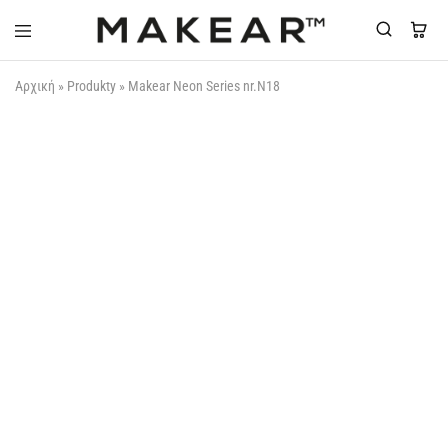
Makear-
Αρχική
»
Produkty
»
Makear Neon Series nr.N18
Greece.gr