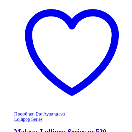
Προσθηκη Στα Αγαπημενα
Lollipop Series
Makear Lollipop Series nr.520