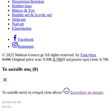
Ημιμόνιμα βερνίκια
Rubber base
Βάσεις & Τοπ
Builder gel & Acrylic gel
Skincare
Nail art
Εξαρτήματα
Facebook
Instagram
© 2025 Makear-Greece.gr All rights reserved. by
Fancybox
9.99
€
Original price was: 9.99€.
8.78
€
Η τρέχουσα τιμή είναι: 8.78€.
Το καλάθι σας
(0)
Το καλάθι αυτή τη στιγμή είναι άδειο!
Συνεχίστε τις αγορές