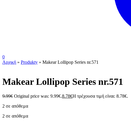
0
Αρχική
»
Produkty
»
Makear Lollipop Series nr.571
Makear Lollipop Series nr.571
9.99
€
Original price was: 9.99€.
8.78
€
Η τρέχουσα τιμή είναι: 8.78€.
2 σε απόθεμα
2 σε απόθεμα