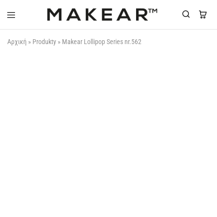
Makear-
Αρχική
»
Produkty
»
Makear Lollipop Series nr.562
Greece.gr