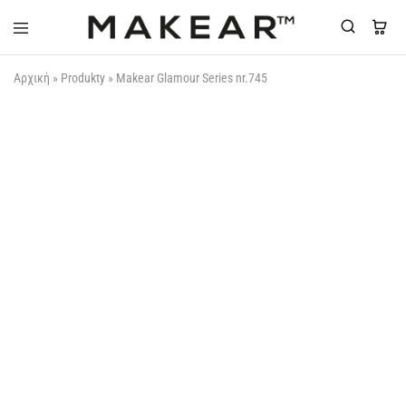
Makear-
Αρχική
»
Produkty
»
Makear Glamour Series nr.745
Greece.gr
ΟΥΠΣ...ΞΕΜΕΊΝΑΜΕ!