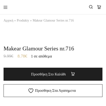
Makear-
Αρχική
»
Produkty
»
Makear Glamour Series nr.716
Greece.gr
Makear Glamour Series nr.716
9.99
€
8.78
€
1 σε απόθεμα
Προσθήκη Στο Καλάθι
Προσθηκη Στα Αγαπημενα